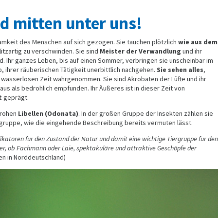
ind mitten unter uns!
mkeit des Menschen auf sich gezogen. Sie tauchen plötzlich
wie aus dem
litzartig zu verschwinden. Sie sind
Meister der Verwandlung
und ihr
end. Ihr ganzes Leben, bis auf einen Sommer, verbringen sie unscheinbar im
 ihrer räuberischen Tätigkeit unerbittlich nachgehen.
Sie sehen alles
,
, wasserlosen Zeit wahrgenommen. Sie sind Akrobaten der Lüfte und ihr
aus als bedrohlich empfunden. Ihr Äußeres ist in dieser Zeit von
t
geprägt.
nfrohen
Libellen (Odonata)
. In der großen Gruppe der Insekten zählen sie
rgruppe, wie die eingehende Beschreibung bereits vermuten lässt.
dikatoren für den Zustand der Natur und damit eine wichtige Tiergruppe für den
er, ob Fachmann oder Laie, spektakuläre und attraktive Geschöpfe der
llen in Norddeutschland)